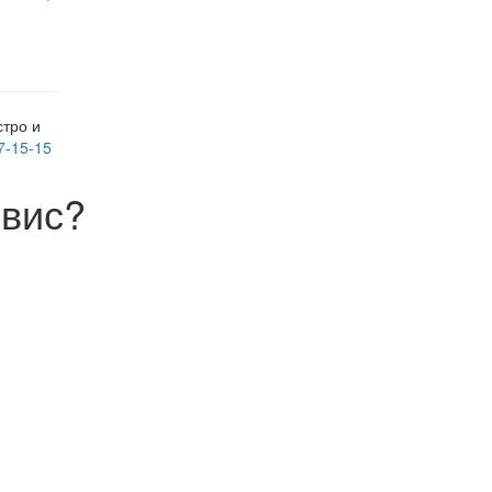
тро и
7-15-15
вис?