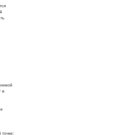
тся
й
ть
схемой
 в
не
 точке;