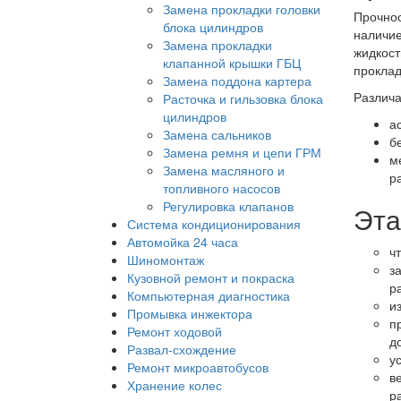
Замена прокладки головки
Прочнос
блока цилиндров
наличие
Замена прокладки
жидкост
клапанной крышки ГБЦ
проклад
Замена поддона картера
Различа
Расточка и гильзовка блока
цилиндров
а
Замена сальников
б
Замена ремня и цепи ГРМ
м
Замена масляного и
р
топливного насосов
Регулировка клапанов
Эта
Система кондиционирования
Автомойка 24 часа
ч
Шиномонтаж
з
Кузовной ремонт и покраска
р
Компьютерная диагностика
и
Промывка инжектора
п
Ремонт ходовой
д
Развал-схождение
у
Ремонт микроавтобусов
в
Хранение колес
р