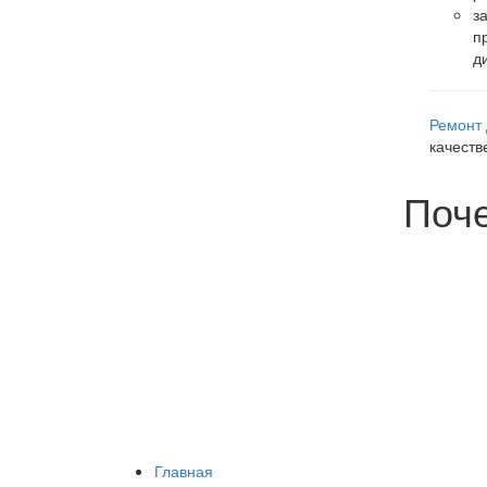
з
п
д
Ремонт 
качест
Поч
Главная