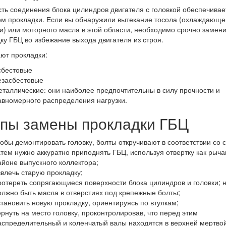
ть соединения блока цилиндров двигателя с головкой обеспечивае
м прокладки. Если вы обнаружили вытекание тосола (охлаждающе
и) или моторного масла в этой области, необходимо срочно замени
ку ГБЦ во избежание выхода двигателя из строя.
ют прокладки:
сбестовые
езасбестовые
еталлические: они наиболее предпочтительны в силу прочности и
авномерного распределения нагрузки.
пы замены прокладки ГБЦ
тобы демонтировать головку, болты откручивают в соответствии со 
атем нужно аккуратно приподнять ГБЦ, используя отвертку как рычаг
айоне выпускного коллектора;
звлечь старую прокладку;
ротереть сопрягающиеся поверхности блока цилиндров и головки; 
олжно быть масла в отверстиях под крепежные болты;
становить новую прокладку, ориентируясь по втулкам;
ернуть на место головку, проконтролировав, что перед этим
аспределительный и коленчатый валы находятся в верхней мертвой